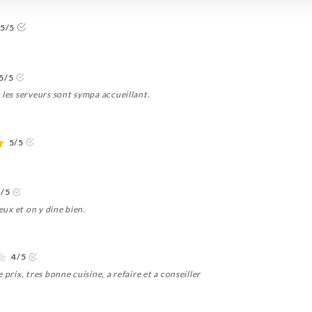
5/5
5/5
 les serveurs sont sympa accueillant.
5/5
5/5
eux et on y dine bien.
4/5
prix, tres bonne cuisine, a refaire et a conseiller