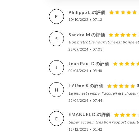
Philippe L.の評価
P
10/10/2025
•
07:12
Sandra M.の評価
S
Bon bistrot,la nourriture est bonne et
22/09/2024
•
07:03
Jean Paul D.の評価
J
02/05/2024
•
05:48
Hélène K.の評価
H
Le lieu est sympa, l’accueil est chaleur
22/04/2024
•
07:44
EMANUEL D.の評価
E
Super accueil, tres bon rapport qualite 
12/12/2023
•
01:42