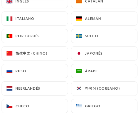
INGLÉS
INGLÉS
CATALÁN
CATALÁN
ES
MENÚ
ITALIANO
ITALIANO
ALEMÁN
ALEMÁN
PORTUGUÉS
PORTUGUÉS
SUECO
SUECO
简体中文 (CHINO)
简体中文 (CHINO)
JAPONÉS
JAPONÉS
/
INICIO
RESEÑAS
Reseñas
RUSO
RUSO
ÁRABE
ÁRABE
한국어 (COREANO)
한국어 (COREANO)
NEERLANDÉS
NEERLANDÉS
9 Reseñas sobre Uniiti
CHECO
CHECO
GRIEGO
GRIEGO
4.7 / 5
Marinella