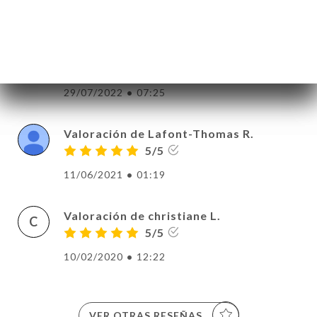
ERÍA
28/11/2022
•
11:45
EÑA
Valoración de Nishtha C.
NÚ
3/5
ACTO
29/07/2022
•
07:25
Valoración de Lafont-Thomas R.
5/5
11/06/2021
•
01:19
Valoración de christiane L.
C
5/5
10/02/2020
•
12:22
VER OTRAS RESEÑAS