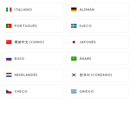
5.50€
ITALIANO
ITALIANO
ALEMÁN
ALEMÁN
PORTUGUÉS
PORTUGUÉS
SUECO
SUECO
APÉRITIFS
简体中文 (CHINO)
简体中文 (CHINO)
JAPONÉS
JAPONÉS
Martini rosso, bianco - 5cl
4.00€
RUSO
RUSO
ÁRABE
ÁRABE
Ricard, Pastis 51 - 2cl
한국어 (COREANO)
한국어 (COREANO)
NEERLANDÉS
NEERLANDÉS
4.00€
CHECO
CHECO
GRIEGO
GRIEGO
Porto rouge - 5cl
4.00€
Suze, Salers - 5cl
4.00€