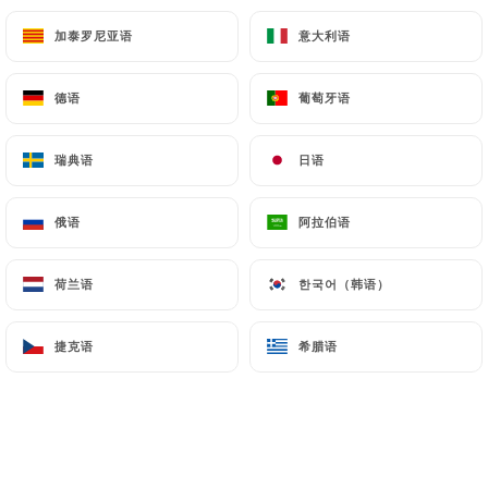
5.50€
加泰罗尼亚语
加泰罗尼亚语
意大利语
意大利语
德语
德语
葡萄牙语
葡萄牙语
APÉRITIFS
瑞典语
瑞典语
日语
日语
Martini rosso, bianco - 5cl
4.00€
俄语
俄语
阿拉伯语
阿拉伯语
Ricard, Pastis 51 - 2cl
荷兰语
荷兰语
한국어（韩语）
한국어（韩语）
4.00€
捷克语
捷克语
希腊语
希腊语
Porto rouge - 5cl
4.00€
Suze, Salers - 5cl
4.00€