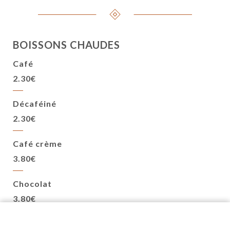
BOISSONS CHAUDES
Café
2.30€
Décaféiné
2.30€
Café crème
3.80€
Chocolat
3.80€
Cappucino