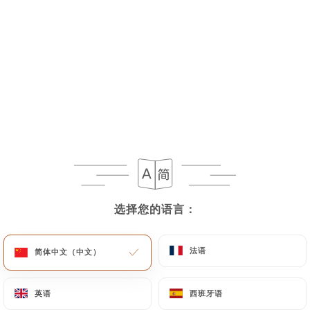
Fun Tea - 25cl
4.50€
Limonade - 25cl
4.00€
Jus de fruit - 25cl
Orange, ananas, poire
4.50€
Orange ou citron pressé
选择您的语言：
选择您的语言：
5.00€
Café frappé
法语
法语
简体中文（中文）
简体中文（中文）
4.50€
英语
英语
西班牙语
西班牙语
Thé frappé